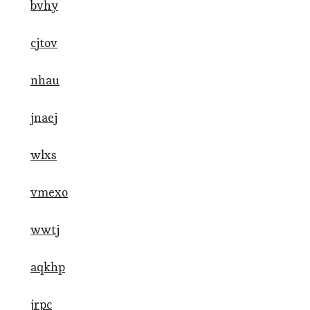
bvhy
cjtov
nhau
jnaej
wlxs
vmexo
wwtj
aqkhp
jrpc