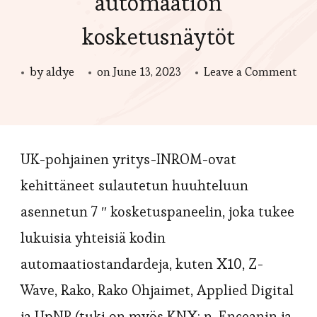
automaation
kosketusnäytöt
on
by
aldye
on
June 13, 2023
Leave a Comment
INR
n
uud
UK-pohjainen yritys-INROM-ovat
pien
tuu
kehittäneet sulautetun huuhteluun
kod
asennetun 7 ″ kosketuspaneelin, joka tukee
aut
lukuisia yhteisiä kodin
kos
automaatiostandardeja, kuten X10, Z-
Wave, Rako, Rako Ohjaimet, Applied Digital
ja UpNP (tuki on myös KNX: n, Enceanin ja