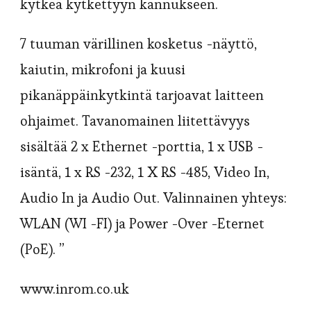
kytkeä kytkettyyn kannukseen.
7 tuuman värillinen kosketus -näyttö,
kaiutin, mikrofoni ja kuusi
pikanäppäinkytkintä tarjoavat laitteen
ohjaimet. Tavanomainen liitettävyys
sisältää 2 x Ethernet -porttia, 1 x USB -
isäntä, 1 x RS -232, 1 X RS -485, Video In,
Audio In ja Audio Out. Valinnainen yhteys:
WLAN (WI -FI) ja Power -Over -Eternet
(PoE). ”
www.inrom.co.uk