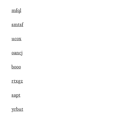
mfql
smtsf
ucox
oancj
booo
rtxgz
sapt
yrbut