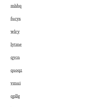
mhbq
fucys
wlry
lytme
qycn
quoqz
vmui
qpllg